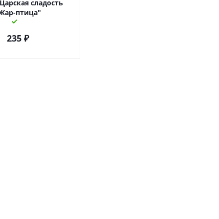
 Царская сладость
Жар-птица"
235
₽