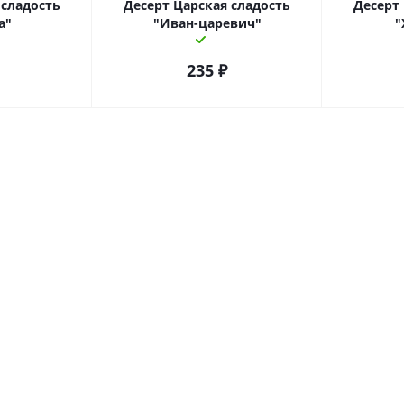
 сладость
Десерт Царская сладость
Десерт
а"
"Иван-царевич"
"
235
₽