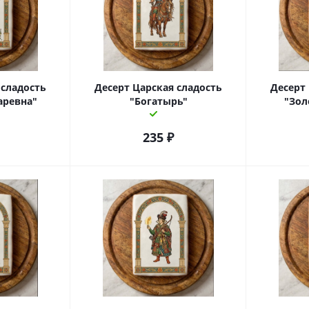
 сладость
Десерт Царская сладость
Десерт
аревна"
"Богатырь"
"Зол
235
₽