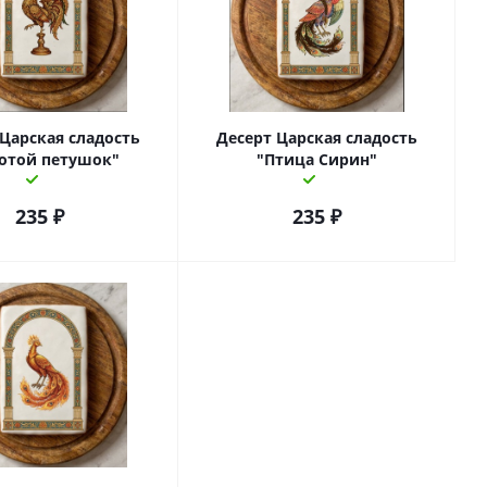
 Царская сладость
Десерт Царская сладость
отой петушок"
"Птица Сирин"
235
₽
235
₽