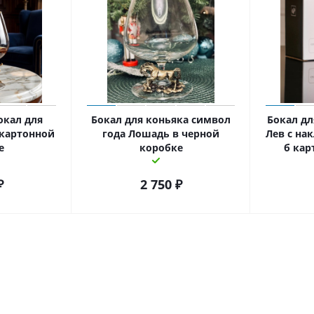
окал для
Бокал для коньяка символ
Бокал дл
 картонной
года Лошадь в черной
Лев с на
е
коробке
б кар
₽
2 750
₽