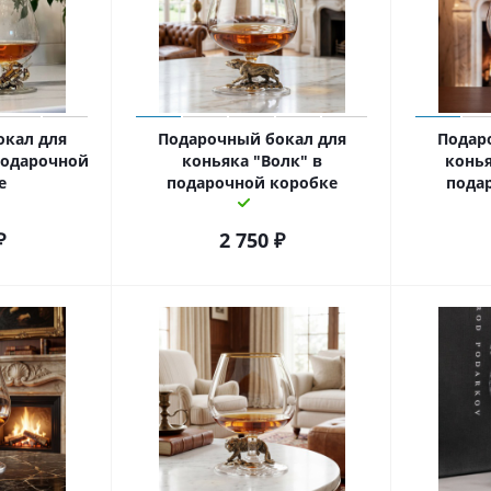
окал для
Подарочный бокал для
Подар
подарочной
коньяка "Волк" в
конья
е
подарочной коробке
пода
₽
2 750
₽