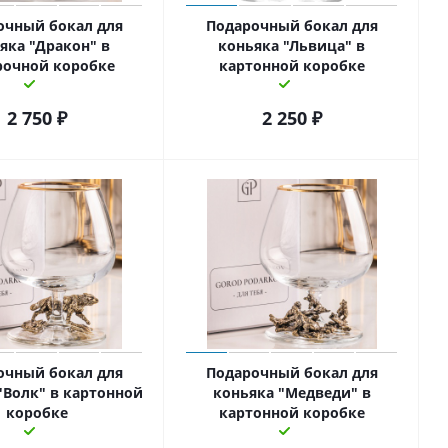
очный бокал для
Подарочный бокал для
яка "Дракон" в
коньяка "Львица" в
рочной коробке
картонной коробке
2 750
₽
2 250
₽
очный бокал для
Подарочный бокал для
"Волк" в картонной
коньяка "Медведи" в
коробке
картонной коробке