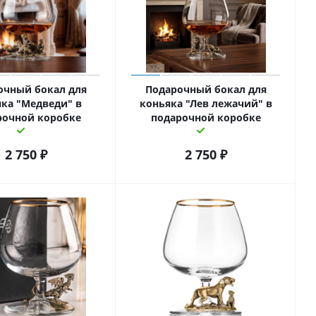
очный бокал для
Подарочный бокал для
ка "Медведи" в
коньяка "Лев лежачий" в
рочной коробке
подарочной коробке
2 750
₽
2 750
₽