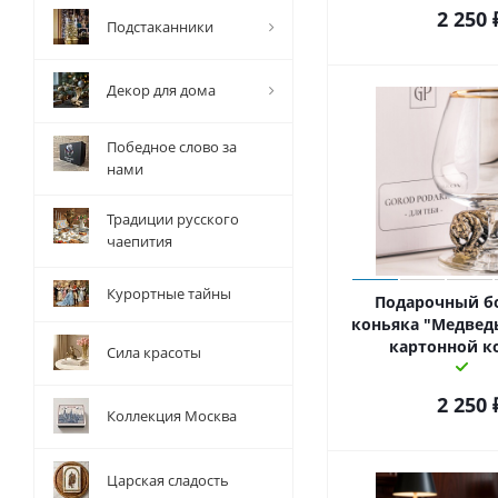
2 250
Подстаканники
Декор для дома
Победное слово за
нами
Традиции русского
чаепития
Курортные тайны
Подарочный б
коньяка "Медведь
картонной к
Сила красоты
2 250
Коллекция Москва
Царская сладость