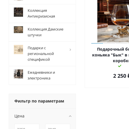
Коллекция
Антикризисная
Коллекция Дамские
штучки
Подарки с
Подарочный б
региональной
коньяка "Бык" в
спецификой
коробк
Ежедневники и
2 250
электроника
Фильтр по параметрам
Цена