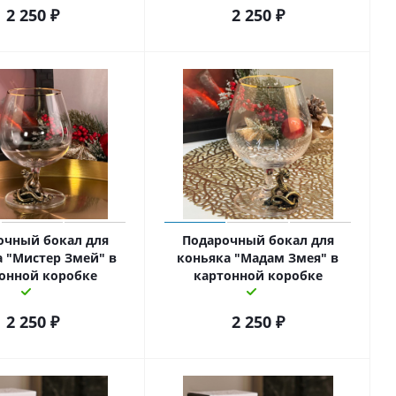
2 250
₽
2 250
₽
очный бокал для
Подарочный бокал для
 "Мистер Змей" в
коньяка "Мадам Змея" в
онной коробке
картонной коробке
2 250
₽
2 250
₽