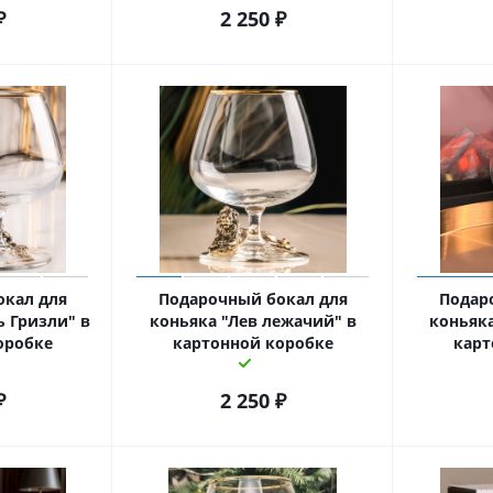
₽
2 250
₽
окал для
Подарочный бокал для
Подар
 Гризли" в
коньяка "Лев лежачий" в
коньяка
оробке
картонной коробке
карт
₽
2 250
₽