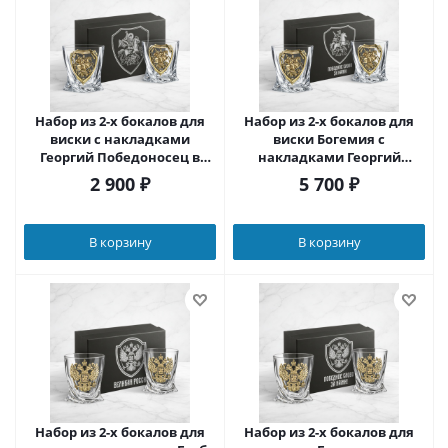
Набор из 2-х бокалов для
Набор из 2-х бокалов для
виски с накладками
виски Богемия с
Георгий Победоносец в
накладками Георгий
черной подарочной
Победоносец в черной
2 900
₽
5 700
₽
коробке с печатью Святой
подарочной коробке с
Георгий
печатью Герб Победное
слово за нами
В корзину
В корзину
Набор из 2-х бокалов для
Набор из 2-х бокалов для