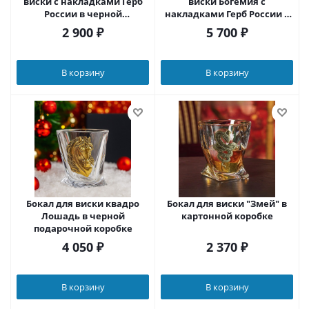
виски с накладками Герб
виски Богемия с
России в черной
накладками Герб России в
подарочной коробке с
черной подарочной
2 900
₽
5 700
₽
печатью Герб Великая
коробке с печатью Герб
Россия
Победное слово за нами
В корзину
В корзину
Бокал для виски квадро
Бокал для виски "Змей" в
Лошадь в черной
картонной коробке
подарочной коробке
4 050
₽
2 370
₽
В корзину
В корзину