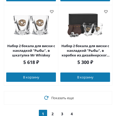
Набор 2 бокала для виски с
Набор 2 бокала для виски с
накладкой "Рыбы", в
накладкой "Рыбы", в
шкатулке Mr Whiskey
коробке из дизайнерского
картона
5 618
₽
5 300
₽
В корзину
В корзину
Показать еще
1
2
3
4