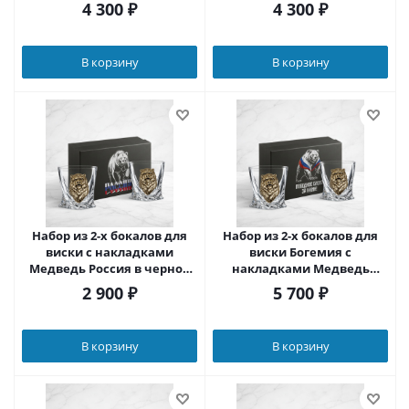
коробке
коробке
4 300
₽
4 300
₽
В корзину
В корзину
Набор из 2-х бокалов для
Набор из 2-х бокалов для
виски с накладками
виски Богемия с
Медведь Россия в черной
накладками Медведь
коробке с печатью Герб
Россия в черной
2 900
₽
5 700
₽
Победное слово за нами
подарочной коробке с
печатью Победное слово за
нами
В корзину
В корзину